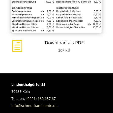
Download als PDF
h
207 KB
Lindenthalgürtel 55
50935 Köln
Telefon:
(0221) 169 137 67
info@schmuckambiente.de